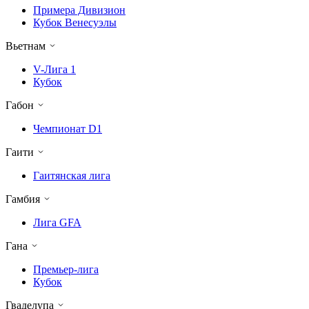
Примера Дивизион
Кубок Венесуэлы
Вьетнам
V-Лига 1
Кубок
Габон
Чемпионат D1
Гаити
Гаитянская лига
Гамбия
Лига GFA
Гана
Премьер-лига
Кубок
Гваделупа