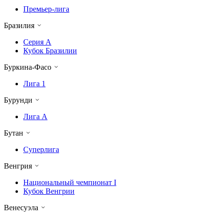
Премьер-лига
Бразилия
Серия А
Кубок Бразилии
Буркина-Фасо
Лига 1
Бурунди
Лига A
Бутан
Суперлига
Венгрия
Национальный чемпионат I
Кубок Венгрии
Венесуэла