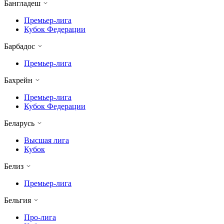
Бангладеш
Премьер-лига
Кубок Федерации
Барбадос
Премьер-лига
Бахрейн
Премьер-лига
Кубок Федерации
Беларусь
Высшая лига
Кубок
Белиз
Премьер-лига
Бельгия
Про-лига