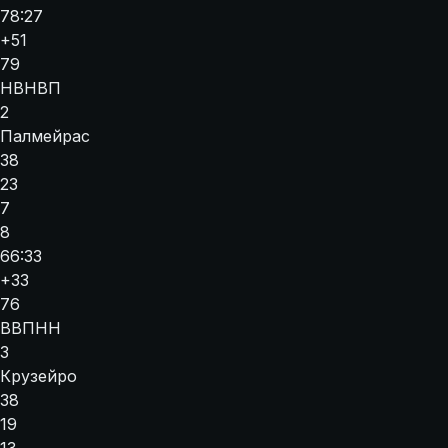
78:27
+51
79
Н
В
Н
В
П
2
Палмейрас
38
23
7
8
66:33
+33
76
В
В
П
Н
Н
3
Крузейро
38
19