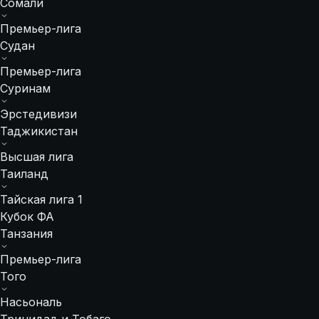
Сомали
Премьер-лига
Судан
Премьер-лига
Суринам
Эрстедивизи
Таджикистан
Высшая лига
Таиланд
Тайская лига 1
Кубок ФА
Танзания
Премьер-лига
Того
Насьональ