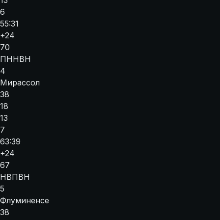
13
6
55:31
+24
70
П
Н
Н
В
Н
4
Мирассол
38
18
13
7
63:39
+24
67
Н
В
П
В
Н
5
Флуминенсе
38