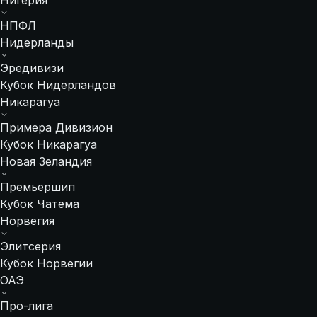
Нигерия
НПФЛ
Нидерланды
Эредивизи
Кубок Нидерландов
Никарагуа
Примера Дивизион
Кубок Никарагуа
Новая Зеландия
Премьершип
Кубок Чатема
Норвегия
Элитсерия
Кубок Норвегии
ОАЭ
Про-лига