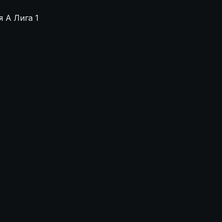
я А
Лига 1