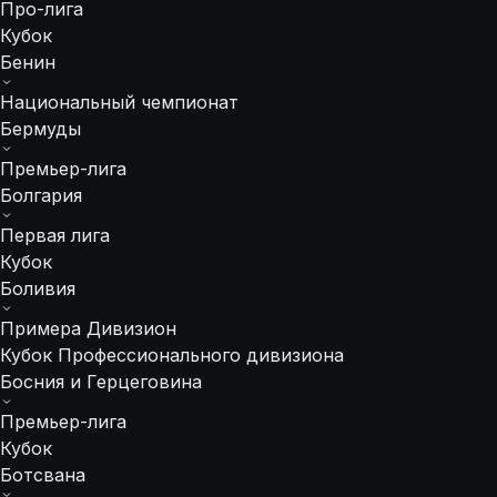
Про-лига
Кубок
Бенин
Национальный чемпионат
Бермуды
Премьер-лига
Болгария
Первая лига
Кубок
Боливия
Примера Дивизион
Кубок Профессионального дивизиона
Босния и Герцеговина
Премьер-лига
Кубок
Ботсвана