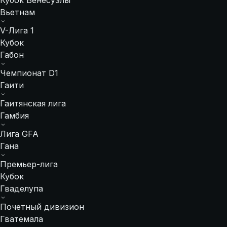
Кубок Венесуэлы
Вьетнам
V-Лига 1
Кубок
Габон
Чемпионат D1
Гаити
Гаитянская лига
Гамбия
Лига GFA
Гана
Премьер-лига
Кубок
Гваделупа
Почетный дивизион
Гватемала