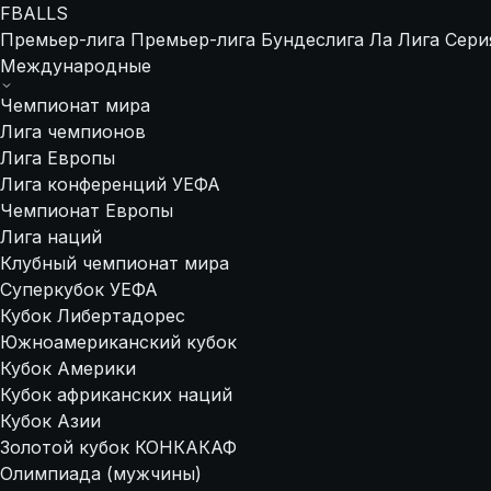
FBALLS
Премьер-лига
Премьер-лига
Бундеслига
Ла Лига
Сери
Международные
Чемпионат мира
Лига чемпионов
Лига Европы
Лига конференций УЕФА
Чемпионат Европы
Лига наций
Клубный чемпионат мира
Суперкубок УЕФА
Кубок Либертадорес
Южноамериканский кубок
Кубок Америки
Кубок африканских наций
Кубок Азии
Золотой кубок КОНКАКАФ
Олимпиада (мужчины)