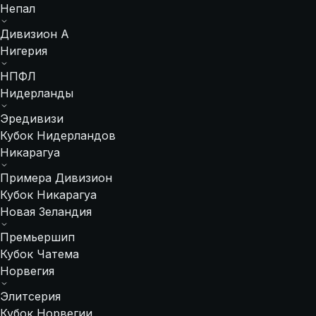
Непал
Дивизион А
Нигерия
НПФЛ
Нидерланды
Эредивизи
Кубок Нидерландов
Никарагуа
Примера Дивизион
Кубок Никарагуа
Новая Зеландия
Премьершип
Кубок Чатема
Норвегия
Элитсерия
Кубок Норвегии