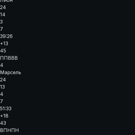
Лион
24
14
3
7
39:26
+13
45
П
П
В
В
В
4
Марсель
24
13
4
7
51:33
+18
43
В
П
Н
П
Н