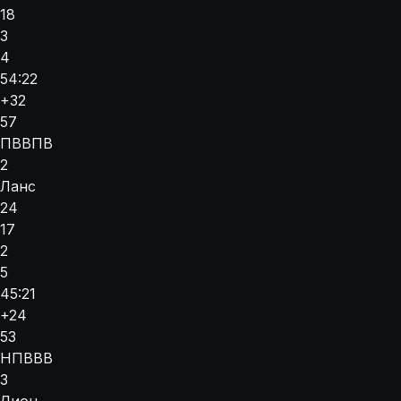
18
3
4
54:22
+32
57
П
В
В
П
В
2
Ланс
24
17
2
5
45:21
+24
53
Н
П
В
В
В
3